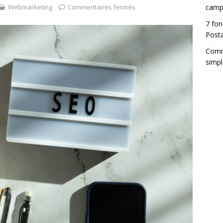
Webmarketing
Commentaires fermés
camp
7 fon
Posta
Comm
simpl