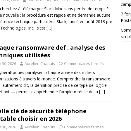
camp
cherchez à télécharger Slack Mac sans perdre de temps ?
7 fon
 nouvelle : la procédure est rapide et ne demande aucune
Posta
tence technique particulière. Slack, lancé en août 2013 par
 Technologies, Inc., s’est
[…]
Comm
simpl
aque ransomware def : analyse des
hniques utilisées
n 30, 2026
Aurélien Chapuis
Commentaires fermés
yberattaques paralysent chaque année des milliers
anisations à travers le monde. Comprendre la ransomware
 autrement dit, la définition précise de ce type de logiciel
illant — permet d’appréhender l’ampleur réelle de la
[…]
lle clé de sécurité téléphone
table choisir en 2026
n 10, 2026
Aurélien Chapuis
Commentaires fermés