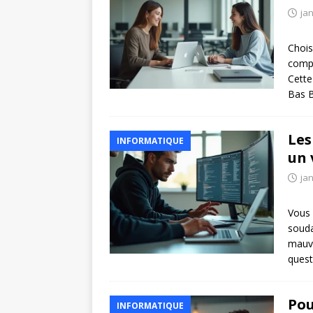
jan
Chois
compl
Cette
Bas 
Les
INFORMATIQUE
un 
jan
Vous 
souda
mauva
quest
Pou
INFORMATIQUE