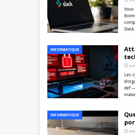
Vous 
Bonne
compé
Slack
Att
INFORMATIQUE
tec
jui
Les c
d’org
def —
malve
Que
INFORMATIQUE
por
jui