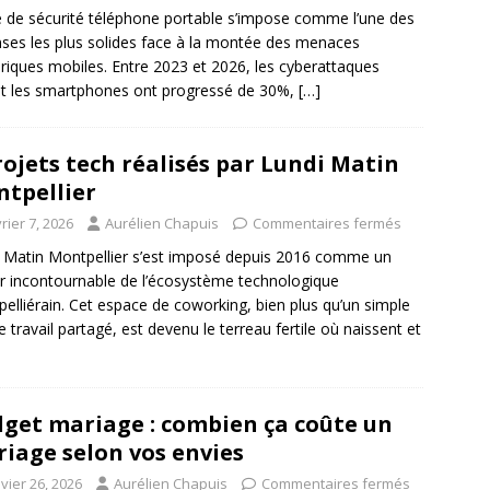
é de sécurité téléphone portable s’impose comme l’une des
ses les plus solides face à la montée des menaces
iques mobiles. Entre 2023 et 2026, les cyberattaques
nt les smartphones ont progressé de 30%,
[…]
rojets tech réalisés par Lundi Matin
tpellier
rier 7, 2026
Aurélien Chapuis
Commentaires fermés
 Matin Montpellier s’est imposé depuis 2016 comme un
r incontournable de l’écosystème technologique
elliérain. Cet espace de coworking, bien plus qu’un simple
de travail partagé, est devenu le terreau fertile où naissent et
get mariage : combien ça coûte un
iage selon vos envies
vier 26, 2026
Aurélien Chapuis
Commentaires fermés