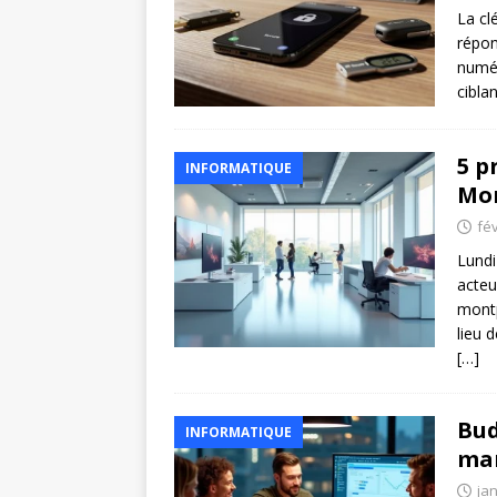
La cl
répon
numér
cibla
5 p
INFORMATIQUE
Mon
fév
Lundi
acteu
montp
lieu 
[…]
Bud
INFORMATIQUE
mar
jan