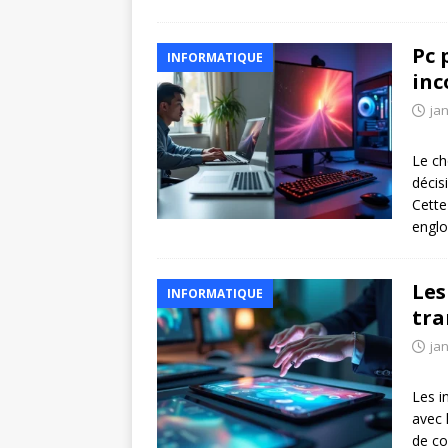
Pc 
INFORMATIQUE
inc
jan
Le ch
décis
Cette
englo
Les
INFORMATIQUE
tra
jan
Les i
avec 
de co