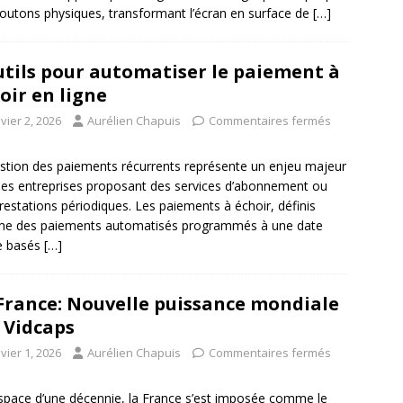
outons physiques, transformant l’écran en surface de
[…]
utils pour automatiser le paiement à
oir en ligne
vier 2, 2026
Aurélien Chapuis
Commentaires fermés
stion des paiements récurrents représente un enjeu majeur
les entreprises proposant des services d’abonnement ou
restations périodiques. Les paiements à échoir, définis
e des paiements automatisés programmés à une date
e basés
[…]
France: Nouvelle puissance mondiale
 Vidcaps
vier 1, 2026
Aurélien Chapuis
Commentaires fermés
espace d’une décennie, la France s’est imposée comme le