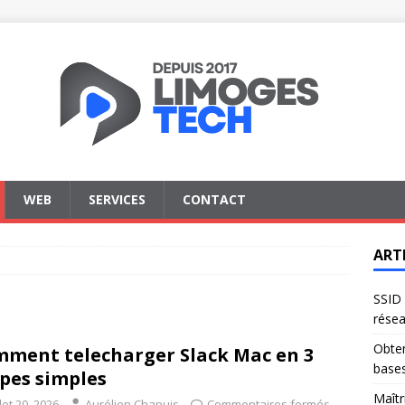
WEB
SERVICES
CONTACT
ART
SSID 
résea
Obten
ment telecharger Slack Mac en 3
base
pes simples
Maîtr
llet 20, 2026
Aurélien Chapuis
Commentaires fermés