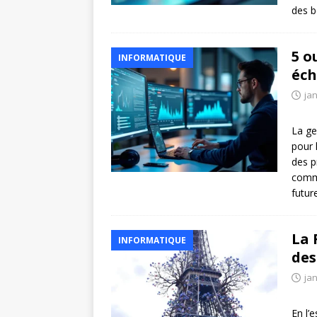
des b
5 o
INFORMATIQUE
éch
jan
La ge
pour 
des p
comm
futur
La 
INFORMATIQUE
des
jan
En l’