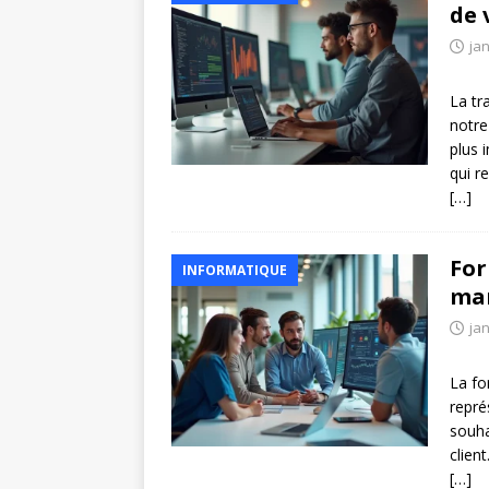
de 
jan
La tr
notre
plus 
qui r
[…]
For
INFORMATIQUE
mar
jan
La fo
repré
souha
clien
[…]