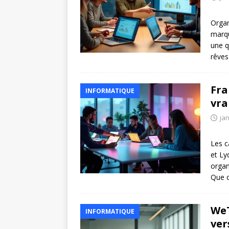
Organ
marqu
une q
rêves 
Fra
INFORMATIQUE
vr
jan
Les c
et Ly
organ
Que c
WeT
INFORMATIQUE
ver