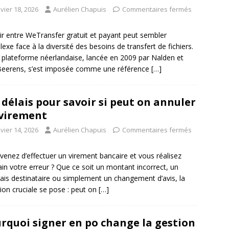
vier 18, 2026
Aurélien Chapuis
Commentaires fermés
ir entre WeTransfer gratuit et payant peut sembler
exe face à la diversité des besoins de transfert de fichiers.
 plateforme néerlandaise, lancée en 2009 par Nalden et
Beerens, s’est imposée comme une référence
[…]
 délais pour savoir si peut on annuler
virement
vier 14, 2026
Aurélien Chapuis
Commentaires fermés
venez d’effectuer un virement bancaire et vous réalisez
in votre erreur ? Que ce soit un montant incorrect, un
is destinataire ou simplement un changement d’avis, la
ion cruciale se pose : peut on
[…]
rquoi signer en po change la gestion