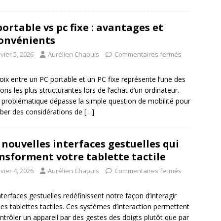
portable vs pc fixe : avantages et
onvénients
vier 5, 2026
Aurélien Chapuis
Commentaires fermés
oix entre un PC portable et un PC fixe représente l’une des
ions les plus structurantes lors de l’achat d’un ordinateur.
 problématique dépasse la simple question de mobilité pour
ber des considérations de
[…]
 nouvelles interfaces gestuelles qui
nsforment votre tablette tactile
vier 4, 2026
Aurélien Chapuis
Commentaires fermés
nterfaces gestuelles redéfinissent notre façon d’interagir
les tablettes tactiles. Ces systèmes d’interaction permettent
ntrôler un appareil par des gestes des doigts plutôt que par