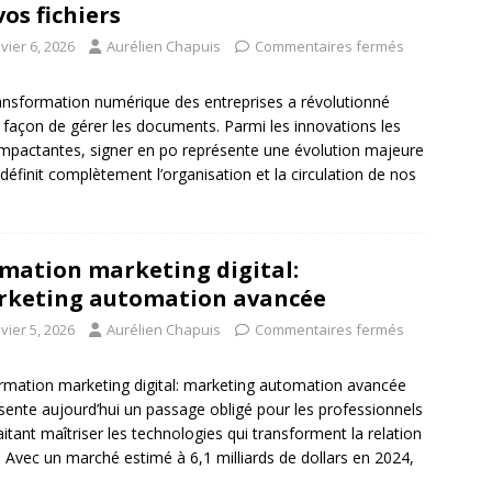
vos fichiers
vier 6, 2026
Aurélien Chapuis
Commentaires fermés
ansformation numérique des entreprises a révolutionné
 façon de gérer les documents. Parmi les innovations les
impactantes, signer en po représente une évolution majeure
edéfinit complètement l’organisation et la circulation de nos
mation marketing digital:
keting automation avancée
vier 5, 2026
Aurélien Chapuis
Commentaires fermés
rmation marketing digital: marketing automation avancée
sente aujourd’hui un passage obligé pour les professionnels
itant maîtriser les technologies qui transforment la relation
t. Avec un marché estimé à 6,1 milliards de dollars en 2024,