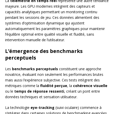
La
télémétrie en temps réel
représente une autre tendance
majeure. Les GPU modernes intègrent des capteurs et
capacités analytiques permettant un monitoring continu
pendant les sessions de jeu. Ces données alimentent des
systèmes d’optimisation dynamique qui ajustent
automatiquement les paramètres graphiques pour maintenir
l’équilibre optimal entre qualité visuelle et fluidité, sans
intervention manuelle de l’utilisateur.
L’émergence des benchmarks
perceptuels
Les
benchmarks perceptuels
constituent une approche
novatrice, évaluant non seulement les performances brutes
mais aussi l’expérience subjective. Ces tests intègrent des
métriques comme la
fluidité perçue
, la
cohérence visuelle
ou le
temps de réponse ressenti
, créant un pont entre
données techniques et sensation utilisateur.
La technologie
eye-tracking
(suivi oculaire) commence à
s’intégrer dans certaines solutions de benchmarking avancées.