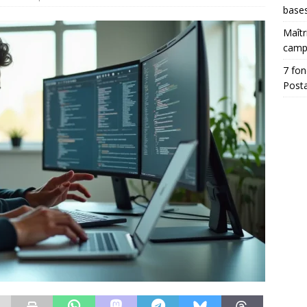
base
Maîtr
camp
7 fon
Posta