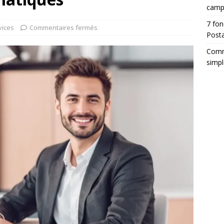
camp
7 fon
vices
Commentaires fermés
Posta
Comm
simpl