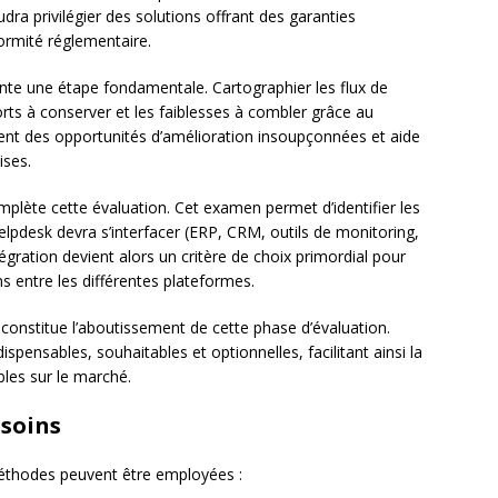
udra privilégier des solutions offrant des garanties
ormité réglementaire.
te une étape fondamentale. Cartographier les flux de
 forts à conserver et les faiblesses à combler grâce au
nt des opportunités d’amélioration insoupçonnées et aide
ises.
plète cette évaluation. Cet examen permet d’identifier les
helpdesk devra s’interfacer (ERP, CRM, outils de monitoring,
tégration devient alors un critère de choix primordial pour
ns entre les différentes plateformes.
constitue l’aboutissement de cette phase d’évaluation.
ispensables, souhaitables et optionnelles, facilitant ainsi la
les sur le marché.
esoins
méthodes peuvent être employées :