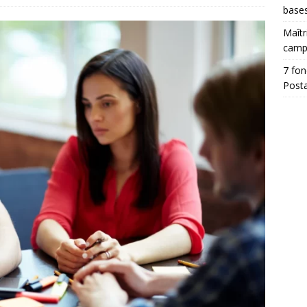
base
Maîtr
camp
7 fon
Posta