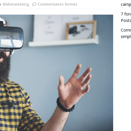
Webmarketing
Commentaires fermés
camp
7 fon
Posta
Comm
simpl