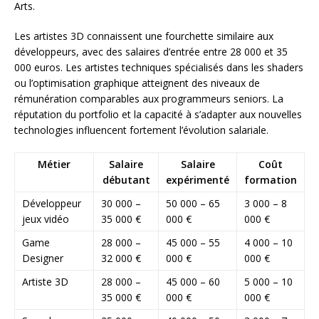
Arts.
Les artistes 3D connaissent une fourchette similaire aux
développeurs, avec des salaires d’entrée entre 28 000 et 35
000 euros. Les artistes techniques spécialisés dans les shaders
ou l’optimisation graphique atteignent des niveaux de
rémunération comparables aux programmeurs seniors. La
réputation du portfolio et la capacité à s’adapter aux nouvelles
technologies influencent fortement l’évolution salariale.
Métier
Salaire
Salaire
Coût
débutant
expérimenté
formation
Développeur
30 000 –
50 000 – 65
3 000 – 8
jeux vidéo
35 000 €
000 €
000 €
Game
28 000 –
45 000 – 55
4 000 – 10
Designer
32 000 €
000 €
000 €
Artiste 3D
28 000 –
45 000 – 60
5 000 – 10
35 000 €
000 €
000 €