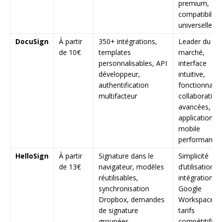
premium,
compatibilité
universelle
DocuSign
À partir
350+ intégrations,
Leader du
de 10€
templates
marché,
personnalisables, API
interface
développeur,
intuitive,
authentification
fonctionnalit
multifacteur
collaborative
avancées,
application
mobile
performante
HelloSign
À partir
Signature dans le
Simplicité
de 13€
navigateur, modèles
d’utilisation,
réutilisables,
intégration
synchronisation
Google
Dropbox, demandes
Workspace,
de signature
tarifs
groupées
compétitifs, 