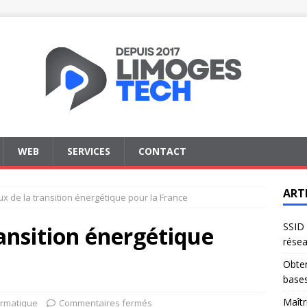
WEB
SERVICES
CONTACT
ART
ux de la transition énergétique pour la France
SSID 
ransition énergétique
résea
Obten
base
Maîtr
ormatique
Commentaires fermés