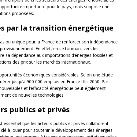
e opportunité importante pour le pays, mais suppose une
ations proposées.
s par la transition énergétique
casion unique pour la France de renforcer son indépendance
pprovisionnement. En effet, en se tournant vers les
uire sa dépendance aux importations d’énergies fossiles et
uations des prix sur les marchés internationaux.
 opportunités économiques considérables. Selon une étude
énérer jusqu’à 900 000 emplois en France d’ici 2050. Par
enouvelables et l’efficacité énergétique peut également
pement de nouvelles technologies.
rs publics et privés
st essentiel que les acteurs publics et privés collaborent
e clé à jouer pour soutenir le développement des énergies
rgétique, notamment à travers des mesures incitatives telles