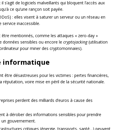
 il s’agit de logiciels malveillants qui bloquent l’accès aux
qu’à ce qu’une rançon soit payée.
DoS) : elles visent à saturer un serveur ou un réseau en
e service inaccessible.
t être mentionnés, comme les attaques « zero-day »
s de données sensibles ou encore le
cryptojacking
(utilisation
 ordinateur pour miner des cryptomonnaies).
té informatique
être désastreuses pour les victimes : pertes financières,
la réputation, voire mise en péril de la sécurité nationale.
reprises perdent des milliards d’euros à cause des
sent à dérober des informations sensibles pour prendre
 à un gouvernement.
frastructures critiques (énergie, transports, santé…) peuvent