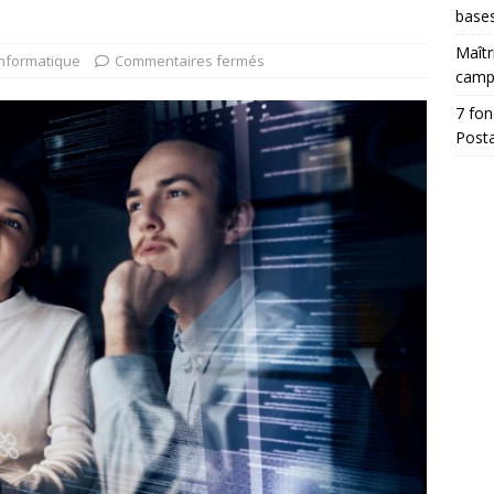
base
Maîtr
Informatique
Commentaires fermés
camp
7 fon
Posta